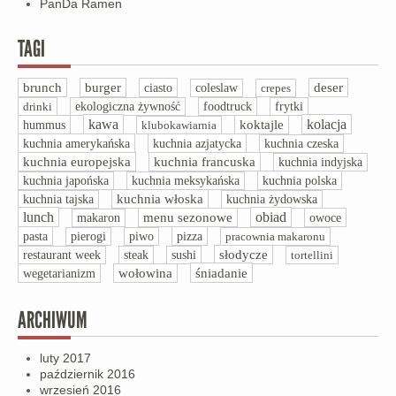
PanDa Ramen
TAGI
brunch
burger
ciasto
deser
coleslaw
crepes
drinki
ekologiczna żywność
foodtruck
frytki
kawa
kolacja
hummus
koktajle
klubokawiarnia
kuchnia amerykańska
kuchnia azjatycka
kuchnia czeska
kuchnia europejska
kuchnia francuska
kuchnia indyjska
kuchnia polska
kuchnia japońska
kuchnia meksykańska
kuchnia włoska
kuchnia tajska
kuchnia żydowska
lunch
obiad
menu sezonowe
owoce
makaron
pasta
pizza
pierogi
piwo
pracownia makaronu
słodycze
restaurant week
steak
sushi
tortellini
śniadanie
wegetarianizm
wołowina
ARCHIWUM
luty 2017
październik 2016
wrzesień 2016