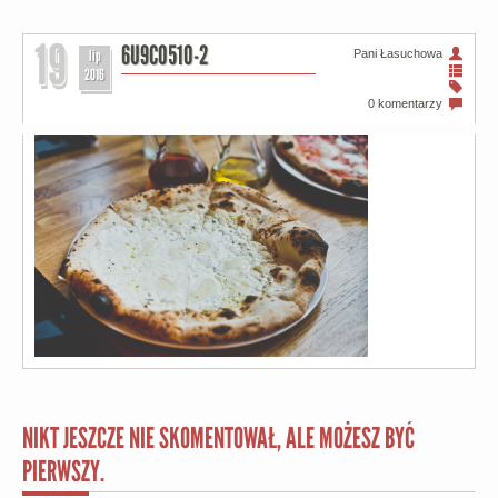
19
6U9C0510-2
Pani Łasuchowa
lip
2016
0 komentarzy
NIKT JESZCZE NIE SKOMENTOWAŁ, ALE MOŻESZ BYĆ
PIERWSZY.