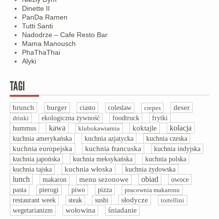
Dinette II
PanDa Ramen
Tutti Santi
Nadodrze – Cafe Resto Bar
Mama Manousch
PhaThaThai
Alyki
TAGI
brunch
burger
ciasto
deser
coleslaw
crepes
drinki
ekologiczna żywność
foodtruck
frytki
kawa
kolacja
hummus
koktajle
klubokawiarnia
kuchnia amerykańska
kuchnia azjatycka
kuchnia czeska
kuchnia europejska
kuchnia francuska
kuchnia indyjska
kuchnia polska
kuchnia japońska
kuchnia meksykańska
kuchnia włoska
kuchnia tajska
kuchnia żydowska
lunch
obiad
menu sezonowe
owoce
makaron
pasta
pizza
pierogi
piwo
pracownia makaronu
słodycze
restaurant week
steak
sushi
tortellini
śniadanie
wegetarianizm
wołowina