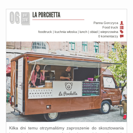
06
LA PORCHETTA
paź
2016
Panna Gorczyca
Food truck
foodtruck
|
kuchnia włoska
|
lunch
|
obiad
|
wieprzowina
0 komentarzy
Kilka dni temu otrzy­ma­li­śmy zapro­sze­nie do skosz­to­wa­nia