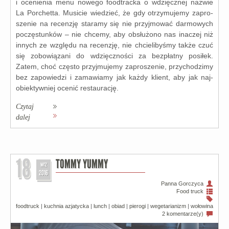
i oce­nie­nia menu nowe­go food­trac­ka o wdzięcz­nej nazwie
La Porchetta. Musicie wie­dzieć, że gdy otrzy­mu­je­my zapro­
sze­nie na recen­zję sta­ra­my się nie przyj­mo­wać dar­mo­wych
poczę­stun­ków – nie chce­my, aby obsłu­żo­no nas ina­czej niż
innych ze wzglę­du na recen­zję, nie chcie­li­by­śmy tak­że czuć
się zobo­wią­za­ni do wdzięcz­no­ści za bez­płat­ny posi­łek.
Zatem, choć czę­sto przyj­mu­je­my zapro­sze­nie, przy­cho­dzi­my
bez zapo­wie­dzi i zama­wia­my jak każ­dy klient, aby jak naj­
obiek­tyw­niej oce­nić restau­ra­cję.
Czytaj
dalej
18
TOMMY YUMMY
wrz
2016
Panna Gorczyca
Food truck
foodtruck
|
kuchnia azjatycka
|
lunch
|
obiad
|
pierogi
|
wegetarianizm
|
wołowina
2 komentarze(y)