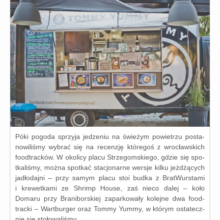
Póki pogo­da sprzy­ja jedze­niu na świe­żym powie­trzu posta­
no­wi­li­śmy wybrać się na recen­zję któ­re­goś z wro­cław­skich
food­trac­ków. W oko­li­cy pla­cu Strzegomskiego, gdzie się spo­
tka­li­śmy, moż­na spo­tkać sta­cjo­nar­ne wer­sje kil­ku jeż­dżą­cych
jadło­daj­ni – przy samym pla­cu stoi bud­ka z BratWurstami
i kre­wet­ka­mi ze Shrimp House, zaś nie­co dalej – koło
Domaru przy Braniborskiej zapar­ko­wa­ły kolej­ne dwa food­
trac­ki – Wartburger oraz Tommy Yummy, w któ­rym osta­tecz­
nie się sto­ło­wa­li­śmy.