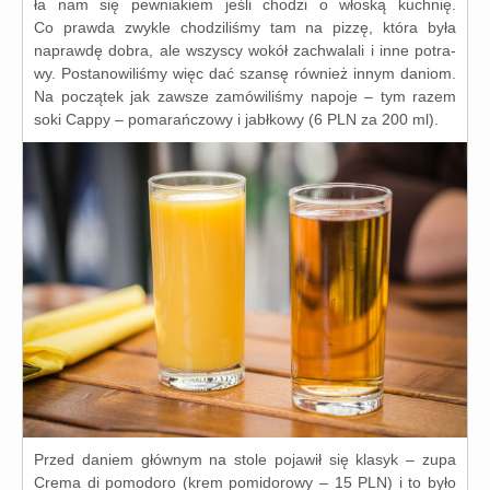
ła nam się pew­nia­kiem jeśli cho­dzi o wło­ską kuch­nię.
Co praw­da zwy­kle cho­dzi­li­śmy tam na piz­zę, któ­ra była
napraw­dę dobra, ale wszy­scy wokół zachwa­la­li i inne potra­
wy. Postanowiliśmy więc dać szan­sę rów­nież innym daniom.
Na począ­tek jak zawsze zamó­wi­li­śmy napo­je – tym razem
soki Cappy – poma­rań­czo­wy i jabł­ko­wy (6 PLN za 200 ml).
Przed daniem głów­nym na sto­le poja­wił się kla­syk – zupa
Crema di pomo­do­ro (krem pomi­do­ro­wy – 15 PLN) i to było