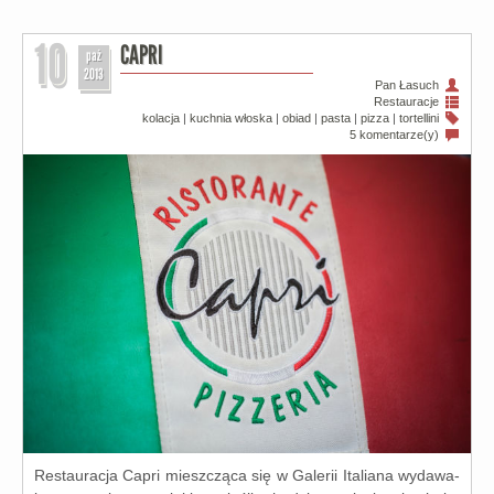
10
CAPRI
paź
2013
Pan Łasuch
Restauracje
kolacja
|
kuchnia włoska
|
obiad
|
pasta
|
pizza
|
tortellini
5 komentarze(y)
Restauracja Capri miesz­czą­ca się w Galerii Italiana wyda­wa­