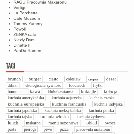
RAGU Pracownia Makaronu
Vertigo
La Porchetta
Cafe Muzeum
Tommy Yummy
Powoli
ZENKA cafe
Niezły Dym
Dinette II
PanDa Ramen
TAGI
brunch
burger
ciasto
deser
coleslaw
crepes
drinki
ekologiczna żywność
foodtruck
frytki
kawa
kolacja
hummus
koktajle
klubokawiarnia
kuchnia amerykańska
kuchnia azjatycka
kuchnia czeska
kuchnia europejska
kuchnia francuska
kuchnia indyjska
kuchnia polska
kuchnia japońska
kuchnia meksykańska
kuchnia włoska
kuchnia tajska
kuchnia żydowska
lunch
obiad
menu sezonowe
owoce
makaron
pasta
pizza
pierogi
piwo
pracownia makaronu