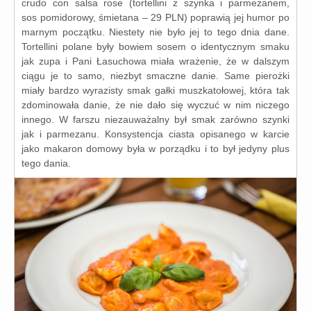
cru­do con sal­sa rose (tor­tel­li­ni z szyn­ka i par­me­za­nem,
sos pomi­do­ro­wy, śmie­ta­na – 29 PLN) popra­wią jej humor po
mar­nym począt­ku. Niestety nie było jej to tego dnia dane.
Tortellini pola­ne były bowiem sosem o iden­tycz­nym sma­ku
jak zupa i Pani Łasuchowa mia­ła wra­że­nie, że w dal­szym
cią­gu je to samo, nie­zbyt smacz­ne danie. Same pie­roż­ki
mia­ły bar­dzo wyra­zi­sty smak gał­ki musz­ka­to­ło­wej, któ­ra tak
zdo­mi­no­wa­ła danie, że nie dało się wyczuć w nim nicze­go
inne­go. W far­szu nie­zau­wa­żal­ny był smak zarów­no szyn­ki
jak i par­me­za­nu. Konsystencja cia­sta opi­sa­ne­go w kar­cie
jako maka­ron domo­wy była w porząd­ku i to był jedy­ny plus
tego dania.