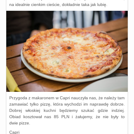
na ide­al­nie cien­kim cie­ście, dokład­nie taka jak lubię.
Przygoda z maka­ro­nem w Capri nauczy­ła nas, że nale­ży tam
zama­wiać tyl­ko piz­zę, któ­ra wycho­dzi im napraw­dę dobrze.
Dobrej wło­skiej kuch­ni będzie­my szu­kać gdzie indziej.
Obiad kosz­to­wał nas 85 PLN i żału­je­my, że nie były to
dwie pizze.
Capri