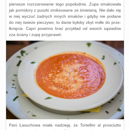
pierw­sze roz­cza­ro­wa­nie tego popo­łu­dnia. Zupa sma­ko­wa­ła
jak pomi­do­ry z pusz­ki zmik­so­wa­ne ze śmie­ta­ną. Nie dało się
w niej wyczuć żad­nych innych sma­ków i gdy­by nie poda­ne
do niej świe­że pie­czy­wo, to danie było­by zbyt mdłe do prze­
łknię­cia. Capri powin­no brać przy­kład od swo­ich sąsia­dów
zza ścia­ny i zupę przyprawić.
Pani Łasuchowa mia­ła nadzie­ję, że Tortellini al pro­sciut­to