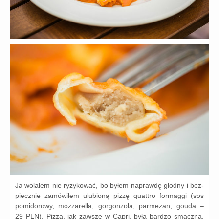
Ja wola­łem nie ryzy­ko­wać, bo byłem napraw­dę głod­ny i bez­
piecz­nie zamó­wi­łem ulu­bio­ną piz­zę quat­tro for­mag­gi (sos
pomi­do­ro­wy, moz­za­rel­la, gor­gon­zo­la, par­me­zan, gou­da –
29 PLN). Pizza, jak zawsze w Capri, była bar­dzo smacz­na,