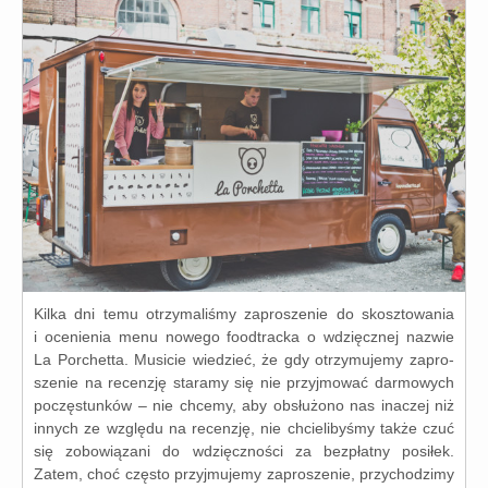
Kilka dni temu otrzy­ma­li­śmy zapro­sze­nie do skosz­to­wa­nia
i oce­nie­nia menu nowe­go food­trac­ka o wdzięcz­nej nazwie
La Porchetta. Musicie wie­dzieć, że gdy otrzy­mu­je­my zapro­
sze­nie na recen­zję sta­ra­my się nie przyj­mo­wać dar­mo­wych
poczę­stun­ków – nie chce­my, aby obsłu­żo­no nas ina­czej niż
innych ze wzglę­du na recen­zję, nie chcie­li­by­śmy tak­że czuć
się zobo­wią­za­ni do wdzięcz­no­ści za bez­płat­ny posi­łek.
Zatem, choć czę­sto przyj­mu­je­my zapro­sze­nie, przy­cho­dzi­my