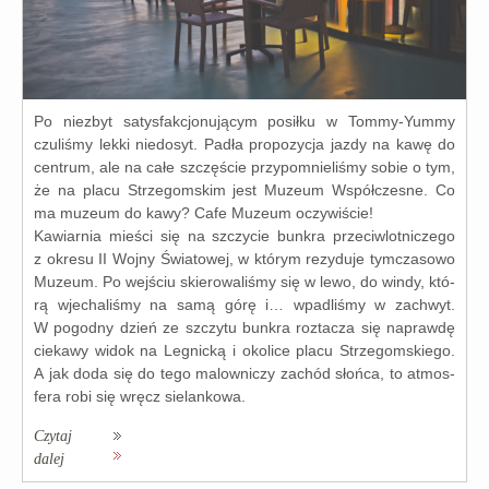
Po nie­zbyt satys­fak­cjo­nu­ją­cym posił­ku w Tommy-Yummy
czu­li­śmy lek­ki nie­do­syt. Padła pro­po­zy­cja jaz­dy na kawę do
cen­trum, ale na całe szczę­ście przy­po­mnie­li­śmy sobie o tym,
że na pla­cu Strzegomskim jest Muzeum Współczesne. Co
ma muzeum do kawy? Cafe Muzeum oczywiście!
Kawiarnia mie­ści się na szczy­cie bun­kra prze­ciw­lot­ni­cze­go
z okre­su II Wojny Światowej, w któ­rym rezy­du­je tym­cza­so­wo
Muzeum. Po wej­ściu skie­ro­wa­li­śmy się w lewo, do win­dy, któ­
rą wje­cha­li­śmy na samą górę i… wpa­dli­śmy w zachwyt.
W pogod­ny dzień ze szczy­tu bun­kra roz­ta­cza się napraw­dę
cie­ka­wy widok na Legnicką i oko­li­ce pla­cu Strzegomskiego.
A jak doda się do tego malow­ni­czy zachód słoń­ca, to atmos­
fe­ra robi się wręcz sie­lan­ko­wa.
Czytaj
dalej