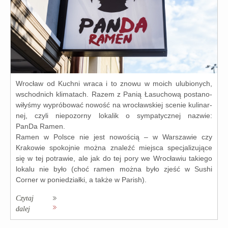
Wrocław od Kuchni wra­ca i to zno­wu w moich ulu­bio­nych,
wschod­nich kli­ma­tach. Razem z Panią Łasuchową posta­no­
wi­ły­śmy wypró­bo­wać nowość na wro­cław­skiej sce­nie kuli­nar­
nej, czy­li nie­po­zor­ny loka­lik o sym­pa­tycz­nej nazwie:
PanDa Ramen.
Ramen w Polsce nie jest nowo­ścią – w Warszawie czy
Krakowie spo­koj­nie moż­na zna­leźć miej­sca spe­cja­li­zu­ją­ce
się w tej potra­wie, ale jak do tej pory we Wrocławiu takie­go
loka­lu nie było (choć ramen moż­na było zjeść w Sushi
Corner w ponie­dział­ki, a tak­że w Parish).
Czytaj
dalej