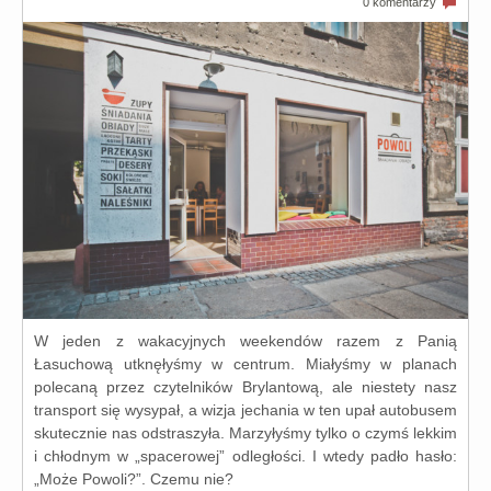
0 komentarzy
W jeden z waka­cyj­nych week­en­dów razem z Panią
Łasuchową utknę­ły­śmy w cen­trum. Miałyśmy w pla­nach
pole­ca­ną przez czy­tel­ni­ków Brylantową, ale nie­ste­ty nasz
trans­port się wysy­pał, a wizja jecha­nia w ten upał auto­bu­sem
sku­tecz­nie nas odstra­szy­ła. Marzyłyśmy tyl­ko o czymś lek­kim
i chłod­nym w „spa­ce­ro­wej” odle­gło­ści. I wte­dy padło hasło:
„Może Powoli?”. Czemu nie?