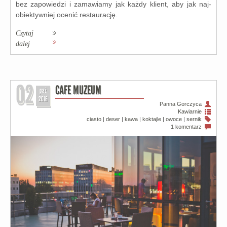
bez zapo­wie­dzi i zama­wia­my jak każ­dy klient, aby jak naj­
obiek­tyw­niej oce­nić restau­ra­cję.
Czytaj
dalej
02
CAFE MUZEUM
paź
2016
Panna Gorczyca
Kawiarnie
ciasto
|
deser
|
kawa
|
koktajle
|
owoce
|
sernik
1 komentarz