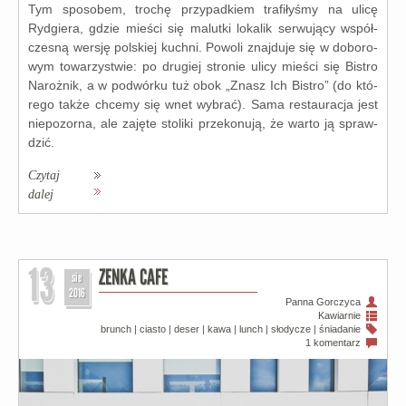
Tym spo­so­bem, tro­chę przy­pad­kiem tra­fi­ły­śmy na uli­cę
Rydgiera, gdzie mie­ści się malut­ki loka­lik ser­wu­ją­cy współ­
cze­sną wer­sję pol­skiej kuch­ni. Powoli znaj­du­je się w dobo­ro­
wym towa­rzy­stwie: po dru­giej stro­nie uli­cy mie­ści się Bistro
Narożnik, a w podwór­ku tuż obok „Znasz Ich Bistro” (do któ­
re­go tak­że chce­my się wnet wybrać). Sama restau­ra­cja jest
nie­po­zor­na, ale zaję­te sto­li­ki prze­ko­nu­ją, że war­to ją spraw­
dzić.
Czytaj
dalej
13
ZENKA CAFE
sie
2016
Panna Gorczyca
Kawiarnie
brunch
|
ciasto
|
deser
|
kawa
|
lunch
|
słodycze
|
śniadanie
1 komentarz