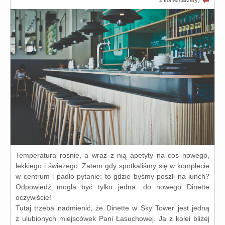
2 komentarze(y)
Temperatura rośnie, a wraz z nią ape­ty­ty na coś nowe­go,
lek­kie­go i świe­że­go. Zatem gdy spo­tka­li­śmy się w kom­ple­cie
w cen­trum i padło pyta­nie: to gdzie byśmy poszli na lunch?
Odpowiedź mogła być tyl­ko jed­na: do nowe­go Dinette
oczywiście!
Tutaj trze­ba nad­mie­nić, że Dinette w Sky Tower jest jed­ną
z ulu­bio­nych miej­scó­wek Pani Łasuchowej. Ja z kolei bli­żej