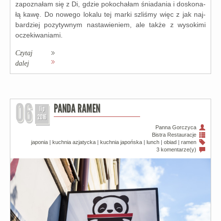
zapo­zna­łam się z Di, gdzie poko­cha­łam śnia­da­nia i dosko­na­
łą kawę. Do nowe­go loka­lu tej mar­ki szli­śmy więc z jak naj­
bar­dziej pozy­tyw­nym nasta­wie­niem, ale tak­że z wyso­ki­mi
ocze­ki­wa­nia­mi.
Czytaj
dalej
06
PANDA RAMEN
lip
2016
Panna Gorczyca
Bistra
Restauracje
japonia
|
kuchnia azjatycka
|
kuchnia japońska
|
lunch
|
obiad
|
ramen
3 komentarze(y)