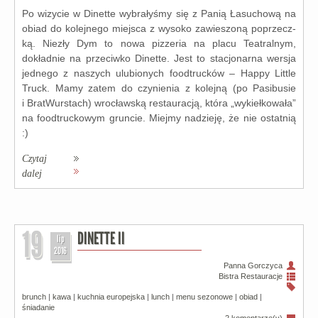
Po wizy­cie w Dinette wybra­ły­śmy się z Panią Łasuchową na
obiad do kolej­ne­go miej­sca z wyso­ko zawie­szo­ną poprzecz­
ką. Niezły Dym to nowa piz­ze­ria na pla­cu Teatralnym,
dokład­nie na prze­ciw­ko Dinette. Jest to sta­cjo­nar­na wer­sja
jed­ne­go z naszych ulu­bio­nych food­truc­ków – Happy Little
Truck. Mamy zatem do czy­nie­nia z kolej­ną (po Pasibusie
i BratWurstach) wro­cław­ską restau­ra­cją, któ­ra „wykieł­ko­wa­ła”
na food­truc­ko­wym grun­cie. Miejmy nadzie­ję, że nie ostat­nią
:)
Czytaj
dalej
19
DINETTE II
lip
2016
Panna Gorczyca
Bistra
Restauracje
brunch
|
kawa
|
kuchnia europejska
|
lunch
|
menu sezonowe
|
obiad
|
śniadanie