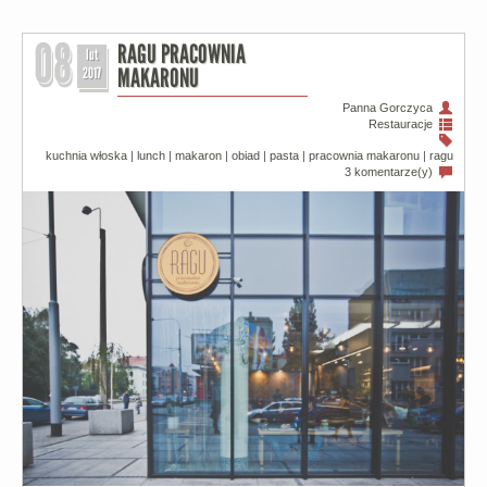
08
RAGU PRACOWNIA
lut
2017
MAKARONU
Panna Gorczyca
Restauracje
kuchnia włoska
|
lunch
|
makaron
|
obiad
|
pasta
|
pracownia makaronu
|
ragu
3 komentarze(y)