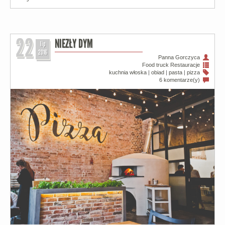
22
NIEZŁY DYM
lip
2016
Panna Gorczyca
Food truck
Restauracje
kuchnia włoska
|
obiad
|
pasta
|
pizza
6 komentarze(y)