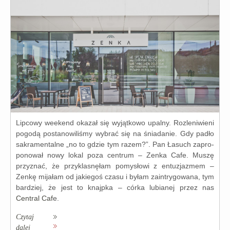
Lipcowy week­end oka­zał się wyjąt­ko­wo upal­ny. Rozleniwieni
pogo­dą posta­no­wi­li­śmy wybrać się na śnia­da­nie. Gdy padło
sakra­men­tal­ne „no to gdzie tym razem?”. Pan Łasuch zapro­
po­no­wał nowy lokal poza cen­trum – Zenka Cafe. Muszę
przy­znać, że przy­kla­snę­łam pomy­sło­wi z entu­zja­zmem –
Zenkę mija­łam od jakie­goś cza­su i byłam zain­try­go­wa­na, tym
bar­dziej, że jest to knajp­ka – cór­ka lubia­nej przez nas
Central Caf
e.
Czytaj
dalej