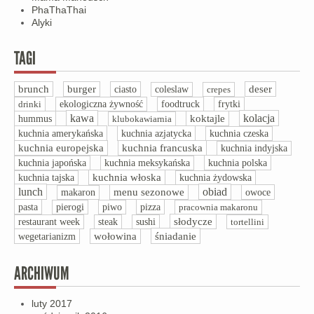
PhaThaThai
Alyki
TAGI
brunch
burger
ciasto
deser
coleslaw
crepes
drinki
ekologiczna żywność
foodtruck
frytki
kawa
kolacja
hummus
koktajle
klubokawiarnia
kuchnia amerykańska
kuchnia azjatycka
kuchnia czeska
kuchnia europejska
kuchnia francuska
kuchnia indyjska
kuchnia polska
kuchnia japońska
kuchnia meksykańska
kuchnia włoska
kuchnia tajska
kuchnia żydowska
lunch
obiad
menu sezonowe
owoce
makaron
pasta
pizza
pierogi
piwo
pracownia makaronu
słodycze
restaurant week
steak
sushi
tortellini
śniadanie
wegetarianizm
wołowina
ARCHIWUM
luty 2017