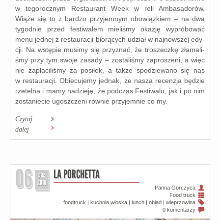
w tego­rocz­nym Restaurant Week w roli Ambasadorów.
Wiąże się to z bar­dzo przy­jem­nym obo­wiąz­kiem – na dwa
tygo­dnie przed festi­wa­lem mie­li­śmy oka­zję wypró­bo­wać
menu jed­nej z restau­ra­cji bio­rą­cych udział w naj­now­szej edy­
cji. Na wstę­pie musi­my się przy­znać, że tro­szecz­kę zła­ma­li­
śmy przy tym swo­je zasa­dy – zosta­li­śmy zapro­sze­ni, a więc
nie zapła­ci­li­śmy za posi­łek, a tak­że spo­dzie­wa­no się nas
w restau­ra­cji. Obiecujemy jed­nak, że nasza recen­zja będzie
rze­tel­na i mamy nadzie­ję, że pod­czas Festiwalu, jak i po nim
zosta­nie­cie ugosz­cze­ni rów­nie przy­jem­nie co my.
Czytaj
dalej
06
LA PORCHETTA
paź
2016
Panna Gorczyca
Food truck
foodtruck
|
kuchnia włoska
|
lunch
|
obiad
|
wieprzowina
0 komentarzy