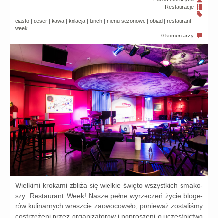
Restauracje
ciasto
|
deser
|
kawa
|
kolacja
|
lunch
|
menu sezonowe
|
obiad
|
restaurant
week
0 komentarzy
Wielkimi kro­ka­mi zbli­ża się wiel­kie świę­to wszyst­kich sma­ko­
szy: Restaurant Week! Nasze peł­ne wyrze­czeń życie blo­ge­
rów kuli­nar­nych wresz­cie zaowo­co­wa­ło, ponie­waż zosta­li­śmy
dostrze­że­ni przez orga­ni­za­to­rów i popro­sze­ni o uczest­nic­two