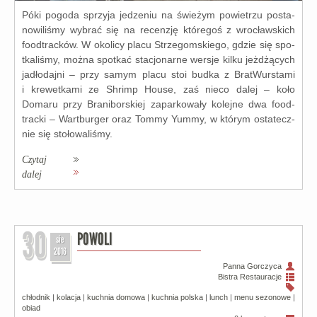
Póki pogo­da sprzy­ja jedze­niu na świe­żym powie­trzu posta­
no­wi­li­śmy wybrać się na recen­zję któ­re­goś z wro­cław­skich
food­trac­ków. W oko­li­cy pla­cu Strzegomskiego, gdzie się spo­
tka­li­śmy, moż­na spo­tkać sta­cjo­nar­ne wer­sje kil­ku jeż­dżą­cych
jadło­daj­ni – przy samym pla­cu stoi bud­ka z BratWurstami
i kre­wet­ka­mi ze Shrimp House, zaś nie­co dalej – koło
Domaru przy Braniborskiej zapar­ko­wa­ły kolej­ne dwa food­
trac­ki – Wartburger oraz Tommy Yummy, w któ­rym osta­tecz­
nie się sto­ło­wa­li­śmy.
Czytaj
dalej
30
POWOLI
sie
2016
Panna Gorczyca
Bistra
Restauracje
chłodnik
|
kolacja
|
kuchnia domowa
|
kuchnia polska
|
lunch
|
menu sezonowe
|
obiad