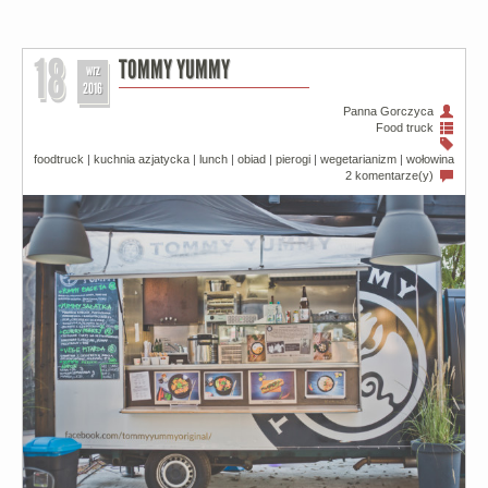
18
TOMMY YUMMY
wrz
2016
Panna Gorczyca
Food truck
foodtruck
|
kuchnia azjatycka
|
lunch
|
obiad
|
pierogi
|
wegetarianizm
|
wołowina
2 komentarze(y)