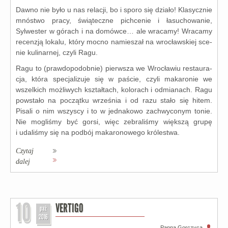
Dawno nie było u nas rela­cji, bo i spo­ro się dzia­ło! Klasycznie
mnó­stwo pra­cy, świą­tecz­ne pich­ce­nie i łasu­cho­wa­nie,
Sylwester w górach i na domów­ce… ale wra­ca­my! Wracamy
recen­zją loka­lu, któ­ry moc­no namie­szał na wro­cław­skiej sce­
nie kuli­nar­nej, czy­li Ragu.
Ragu to (praw­do­po­dob­nie) pierw­sza we Wrocławiu restau­ra­
cja, któ­ra spe­cja­li­zu­je się w paście, czy­li maka­ro­nie we
wszel­kich moż­li­wych kształ­tach, kolo­rach i odmia­nach. Ragu
powsta­ło na począt­ku wrze­śnia i od razu sta­ło się hitem.
Pisali o nim wszy­scy i to w jed­na­ko­wo zachwy­co­nym tonie.
Nie mogli­śmy być gor­si, więc zebra­li­śmy więk­szą gru­pę
i uda­li­śmy się na pod­bój maka­ro­no­we­go kró­le­stwa.
Czytaj
dalej
10
VERTIGO
paź
2016
Panna Gorczyca