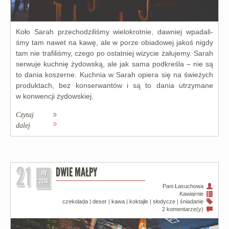
Koło Sarah prze­cho­dzi­li­śmy wie­lo­krot­nie, daw­niej wpa­da­li­
śmy tam nawet na kawę, ale w porze obia­do­wej jakoś nigdy
tam nie tra­fi­li­śmy, cze­go po ostat­niej wizy­cie żału­je­my. Sarah
ser­wu­je kuch­nię żydow­ską, ale jak sama pod­kre­śla – nie są
to dania koszer­ne. Kuchnia w Sarah opie­ra się na świe­żych
pro­duk­tach, bez kon­ser­wan­tów i są to dania utrzy­ma­ne
w kon­wen­cji żydow­skiej.
Czytaj
dalej
21
DWIE MAŁPY
sty
2014
Pani Łasuchowa
Kawiarnie
czekolada
|
deser
|
kawa
|
koktajle
|
słodycze
|
śniadanie
2 komentarze(y)