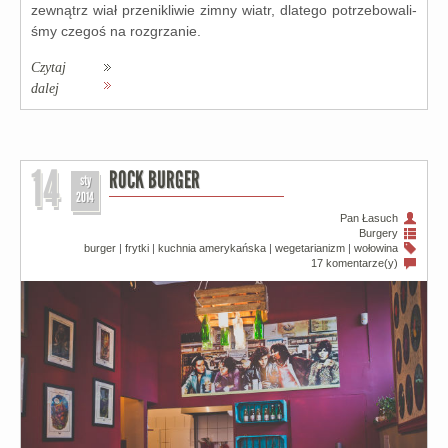
zewnątrz wiał prze­ni­kli­wie zim­ny wiatr, dla­te­go potrze­bo­wa­li­
śmy cze­goś na roz­grza­nie.
Czytaj
dalej
14
ROCK BURGER
sty
2014
Pan Łasuch
Burgery
burger
|
frytki
|
kuchnia amerykańska
|
wegetarianizm
|
wołowina
17 komentarze(y)