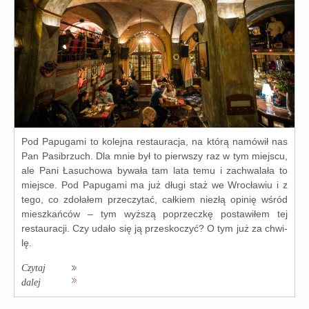
Pod Papugami to kolej­na restau­ra­cja, na któ­rą namó­wił nas
Pan Pasibrzuch. Dla mnie był to pierw­szy raz w tym miej­scu,
ale Pani Łasuchowa bywa­ła tam lata temu i zachwa­la­ła to
miej­sce. Pod Papugami ma już dłu­gi staż we Wrocławiu i z
tego, co zdo­ła­łem prze­czy­tać, cał­kiem nie­złą opi­nię wśród
miesz­kań­ców – tym wyż­szą poprzecz­kę posta­wi­łem tej
restau­ra­cji. Czy uda­ło się ją prze­sko­czyć? O tym już za chwi­
lę.
Czytaj
dalej