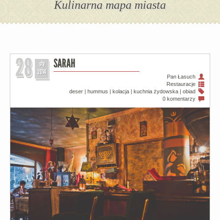
Kulinarna mapa miasta
28
SARAH
sty
2014
Pan Łasuch
Restauracje
deser
|
hummus
|
kolacja
|
kuchnia żydowska
|
obiad
0 komentarzy