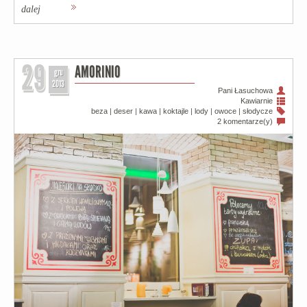
dalej
29
AMORINIO
gru
2013
Pani Łasuchowa
Kawiarnie
beza
|
deser
|
kawa
|
koktajle
|
lody
|
owoce
|
słodycze
2 komentarze(y)