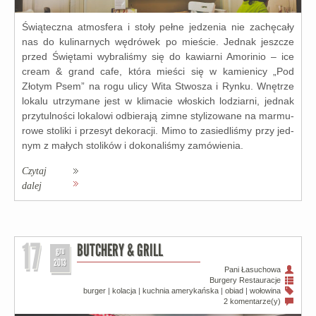
Świąteczna atmos­fe­ra i sto­ły peł­ne jedze­nia nie zachę­ca­ły
nas do kuli­nar­nych wędró­wek po mie­ście. Jednak jesz­cze
przed Świętami wybra­li­śmy się do kawiar­ni Amorinio – ice
cre­am & grand cafe, któ­ra mie­ści się w kamie­ni­cy „Pod
Złotym Psem” na rogu uli­cy Wita Stwosza i Rynku. Wnętrze
loka­lu utrzy­ma­ne jest w kli­ma­cie wło­skich lodziar­ni, jed­nak
przy­tul­no­ści loka­lo­wi odbie­ra­ją zim­ne sty­li­zo­wa­ne na mar­mu­
ro­we sto­li­ki i prze­syt deko­ra­cji. Mimo to zasie­dli­śmy przy jed­
nym z małych sto­li­ków i doko­na­li­śmy zamó­wie­nia.
Czytaj
dalej
17
BUTCHERY & GRILL
gru
2013
Pani Łasuchowa
Burgery
Restauracje
burger
|
kolacja
|
kuchnia amerykańska
|
obiad
|
wołowina
2 komentarze(y)