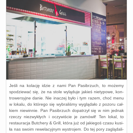
Jeśli na kola­cję idzie z nami Pan Pasibrzuch, to może­my
spo­dzie­wać się, że na sto­le wylą­du­je jakieś nie­ty­po­we, kon­
tro­wer­syj­ne danie. Nie ina­czej było i tym razem, choć menu
w loka­lu, do któ­re­go się wybra­li­śmy wyglą­da­ło z pozo­ru cał­
kiem nie­win­nie. Pan Pasibrzuch dopa­trzył się w nim jed­nak
rze­czy nie­zwy­kłych i oczy­wi­ście je zamó­wił! Ten lokal, to
restau­ra­cja Butchery & Grill, któ­ra już od jakie­goś cza­su kusi­
ła nas swo­im rewe­la­cyj­nym wystro­jem. Do tej pory zaglą­da­li­