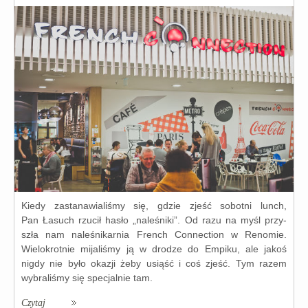
Kiedy zasta­na­wia­li­śmy się, gdzie zjeść sobot­ni lunch,
Pan Łasuch rzu­cił hasło „nale­śni­ki”. Od razu na myśl przy­
szła nam nale­śni­kar­nia French Connection w Renomie.
Wielokrotnie mija­li­śmy ją w dro­dze do Empiku, ale jakoś
nigdy nie było oka­zji żeby usiąść i coś zjeść. Tym razem
wybra­li­śmy się spe­cjal­nie tam.
Czytaj