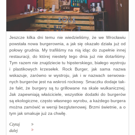
Jeszcze kil­ka dni temu nie wie­dzie­li­śmy, że we Wrocławiu
powsta­ła nowa bur­ge­row­nia, a jak się oka­za­ło dzia­ła już od
poło­wy grud­nia. My tra­fi­li­śmy na nią idąc do zupeł­nie innej
restau­ra­cji, do któ­rej nie­ste­ty tego dnia już nie dotar­li­śmy.
Tym razem nie znaj­dzie­cie tu hip­ster­skie­go, bia­łe­go wystro­ju
i pla­sti­ko­wych krze­se­łek. Rock Burger, jak sama nazwa
wska­zu­je, zarów­no w wystro­ju, jak i w nazwach ser­wo­wa­
nych bur­ge­rów jest na wskroś roc­ko­wy. Smaczku doda­je tak­
że fakt, że bur­ge­ry są tu gril­lo­wa­ne na ska­le wul­ka­nicz­nej.
Jak zapew­nia­ją wła­ści­cie­le, wszyst­kie dodat­ki do bur­ge­rów
są eko­lo­gicz­ne, czę­sto wła­sne­go wyro­bu, a każ­de­go bur­ge­ra
moż­na zamó­wić w wer­sji bez­glu­te­no­wej. Brzmi świet­nie, a o
tym jak sma­ku­je już za chwi­lę.
Czytaj
dalej