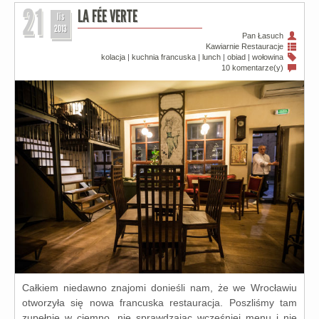
21
LA FÉE VERTE
lis
2013
Pan Łasuch
Kawiarnie
Restauracje
kolacja
|
kuchnia francuska
|
lunch
|
obiad
|
wołowina
10 komentarze(y)
Całkiem nie­daw­no zna­jo­mi donie­śli nam, że we Wrocławiu
otwo­rzy­ła się nowa fran­cu­ska restau­ra­cja. Poszliśmy tam
zupeł­nie w ciem­no, nie spraw­dza­jąc wcze­śniej menu i nie