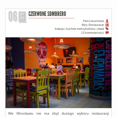
06
CZERWONE SOMBRERO
gru
2013
Pani Łasuchowa
Bary
Restauracje
kolacja
|
kuchnia meksykańska
|
obiad
13 komentarze(y)
We Wrocławiu nie ma zbyt duże­go wybo­ru restau­ra­cji