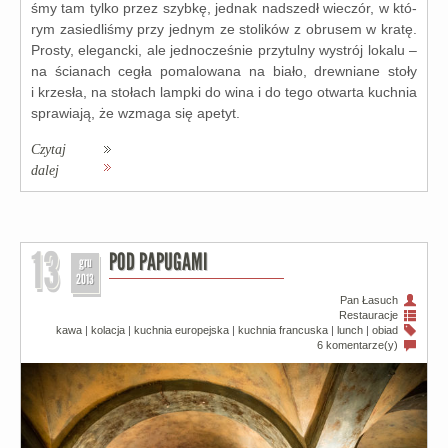
śmy tam tyl­ko przez szyb­kę, jed­nak nad­szedł wie­czór, w któ­
rym zasie­dli­śmy przy jed­nym ze sto­li­ków z obru­sem w kra­tę.
Prosty, ele­ganc­ki, ale jed­no­cze­śnie przy­tul­ny wystrój loka­lu –
na ścia­nach cegła poma­lo­wa­na na bia­ło, drew­nia­ne sto­ły
i krze­sła, na sto­łach lamp­ki do wina i do tego otwar­ta kuch­nia
spra­wia­ją, że wzma­ga się ape­tyt.
Czytaj
dalej
13
POD PAPUGAMI
gru
2013
Pan Łasuch
Restauracje
kawa
|
kolacja
|
kuchnia europejska
|
kuchnia francuska
|
lunch
|
obiad
6 komentarze(y)