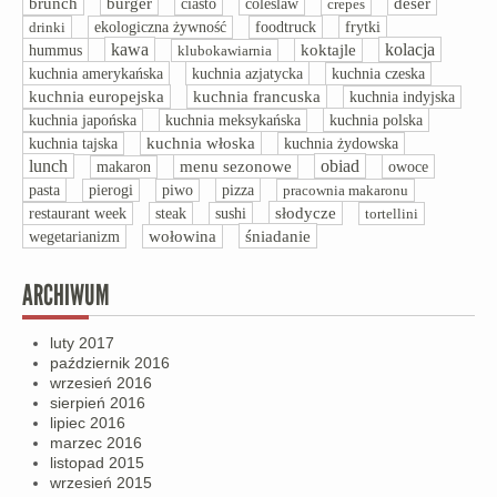
brunch
burger
ciasto
deser
coleslaw
crepes
drinki
ekologiczna żywność
foodtruck
frytki
kawa
kolacja
hummus
koktajle
klubokawiarnia
kuchnia amerykańska
kuchnia azjatycka
kuchnia czeska
kuchnia europejska
kuchnia francuska
kuchnia indyjska
kuchnia polska
kuchnia japońska
kuchnia meksykańska
kuchnia włoska
kuchnia tajska
kuchnia żydowska
lunch
obiad
menu sezonowe
owoce
makaron
pasta
pizza
pierogi
piwo
pracownia makaronu
słodycze
restaurant week
steak
sushi
tortellini
śniadanie
wegetarianizm
wołowina
ARCHIWUM
luty 2017
październik 2016
wrzesień 2016
sierpień 2016
lipiec 2016
marzec 2016
listopad 2015
wrzesień 2015