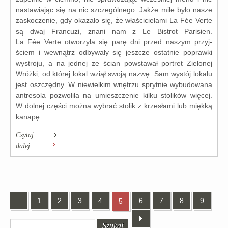
nasta­wia­jąc się na nic szcze­gól­ne­go. Jakże miłe było nasze
zasko­cze­nie, gdy oka­za­ło się, że wła­ści­cie­la­mi La Fée Verte
są dwaj Francuzi, zna­ni nam z Le Bistrot Parisien.
La Fée Verte otwo­rzy­ła się parę dni przed naszym przyj­
ściem i wewnątrz odby­wa­ły się jesz­cze ostat­nie popraw­ki
wystro­ju, a na jed­nej ze ścian powsta­wał por­tret Zielonej
Wróżki, od któ­rej lokal wziął swo­ją nazwę. Sam wystój loka­lu
jest oszczęd­ny. W nie­wiel­kim wnę­trzu spryt­nie wybu­do­wa­na
antre­so­la pozwo­li­ła na umiesz­cze­nie kil­ku sto­li­ków wię­cej.
W dol­nej czę­ści moż­na wybrać sto­lik z krze­sła­mi lub mięk­ką
kana­pę.
Czytaj
dalej
1
2
3
4
6
7
8
9
5