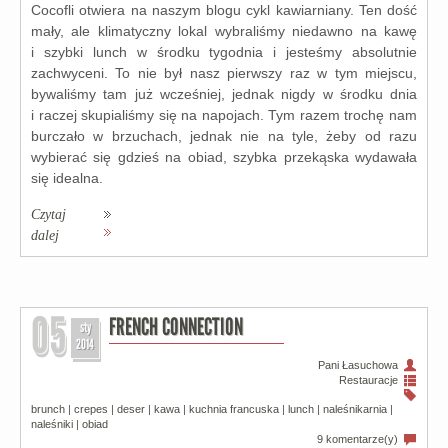
Cocofli otwie­ra na naszym blo­gu cykl kawiar­nia­ny. Ten dość
mały, ale kli­ma­tycz­ny lokal wybra­li­śmy nie­daw­no na kawę
i szyb­ki lunch w środ­ku tygo­dnia i jeste­śmy abso­lut­nie
zachwy­ce­ni. To nie był nasz pierw­szy raz w tym miej­scu,
bywa­li­śmy tam już wcze­śniej, jed­nak nigdy w środ­ku dnia
i raczej sku­pia­li­śmy się na napo­jach. Tym razem tro­chę nam
bur­cza­ło w brzu­chach, jed­nak nie na tyle, żeby od razu
wybie­rać się gdzieś na obiad, szyb­ka prze­ką­ska wyda­wa­ła
się ide­al­na.
Czytaj
dalej
05
FRENCH CONNECTION
sty
2014
Pani Łasuchowa
Restauracje
brunch
|
crepes
|
deser
|
kawa
|
kuchnia francuska
|
lunch
|
naleśnikarnia
|
naleśniki
|
obiad
9 komentarze(y)