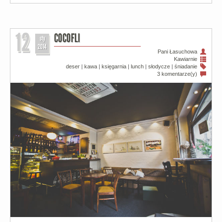
12
COCOFLI
sty
2014
Pani Łasuchowa
Kawiarnie
deser
|
kawa
|
księgarnia
|
lunch
|
słodycze
|
śniadanie
3 komentarze(y)