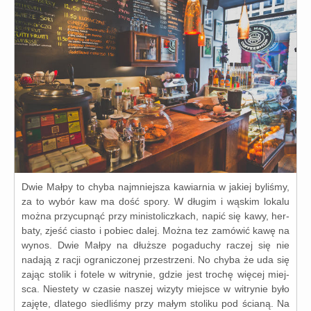
Dwie Małpy to chy­ba naj­mniej­sza kawiar­nia w jakiej byli­śmy,
za to wybór kaw ma dość spo­ry. W dłu­gim i wąskim loka­lu
moż­na przy­cup­nąć przy mini­sto­licz­kach, napić się kawy, her­
ba­ty, zjeść cia­sto i pobiec dalej. Można tez zamó­wić kawę na
wynos. Dwie Małpy na dłuż­sze poga­du­chy raczej się nie
nada­ją z racji ogra­ni­czo­nej prze­strze­ni. No chy­ba że uda się
zając sto­lik i fote­le w witry­nie, gdzie jest tro­chę wię­cej miej­
sca. Niestety w cza­sie naszej wizy­ty miej­sce w witry­nie było
zaję­te, dla­te­go sie­dli­śmy przy małym sto­li­ku pod ścia­ną. Na