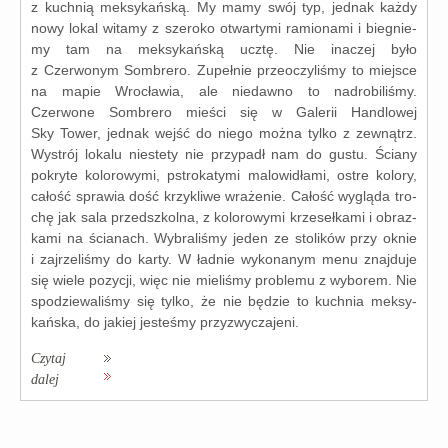
z kuch­nią mek­sy­kań­ską. My mamy swój typ, jed­nak każ­dy
nowy lokal wita­my z sze­ro­ko otwar­ty­mi ramio­na­mi i bie­gnie­
my tam na mek­sy­kań­ską ucztę. Nie ina­czej było
z Czerwonym Sombrero. Zupełnie prze­oczy­li­śmy to miej­sce
na mapie Wrocławia, ale nie­daw­no to nad­ro­bi­li­śmy.
Czerwone Sombrero mie­ści się w Galerii Handlowej
Sky Tower, jed­nak wejść do nie­go moż­na tyl­ko z zewnątrz.
Wystrój loka­lu nie­ste­ty nie przy­padł nam do gustu. Ściany
pokry­te kolo­ro­wy­mi, pstro­ka­ty­mi malo­wi­dła­mi, ostre kolo­ry,
całość spra­wia dość krzy­kli­we wra­że­nie. Całość wyglą­da tro­
chę jak sala przed­szkol­na, z kolo­ro­wy­mi krze­seł­ka­mi i obraz­
ka­mi na ścia­nach. Wybraliśmy jeden ze sto­li­ków przy oknie
i zaj­rze­li­śmy do kar­ty. W ład­nie wyko­na­nym menu znaj­du­je
się wie­le pozy­cji, więc nie mie­li­śmy pro­ble­mu z wybo­rem. Nie
spo­dzie­wa­li­śmy się tyl­ko, że nie będzie to kuch­nia mek­sy­
kań­ska, do jakiej jeste­śmy przy­zwy­cza­je­ni.
Czytaj
dalej